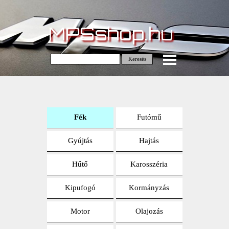
MPSshop.hu
Keresés
Fék
Futómű
Gyújtás
Hajtás
Hűtő
Karosszéria
Kipufogó
Kormányzás
Motor
Olajozás